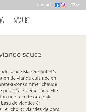
Contact
FR
OG
MYAUBEL
 viande sauce
iande sauce Madère Aubel®
ation de viande cuisinée en
 prête-à-consommer chaude
le pour 2 à 3 personnes. Elle
lon une recette originale
à base de viandes &
e 1er choix : viandes de porc