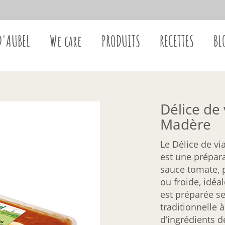
D'AUBEL
We care
PRODUITS
RECETTES
BL
Délice de
Madère
Le Délice de v
est une prépar
sauce tomate,
ou froide, idéa
est préparée se
traditionnelle 
d’ingrédients d