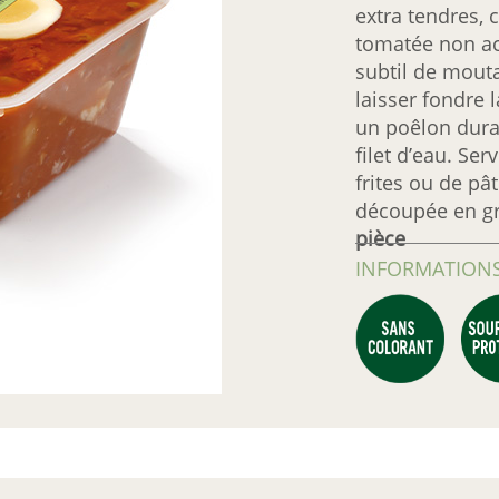
extra tendres, 
tomatée non ac
subtil de mout
laisser fondre 
un poêlon duran
filet d’eau. S
frites ou de pât
découpée en gr
pièce
INFORMATIONS