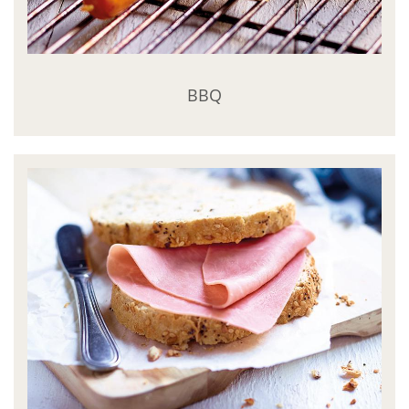
E-magazine
MyAubel
BBQ
Contact
Facebook