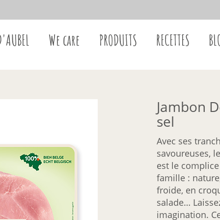
D'AUBEL
We care
PRODUITS
RECETTES
BL
Jambon D
sel
Avec ses tranc
savoureuses, 
est le complic
famille : nature
froide, en cro
salade… Laissez
imagination. C