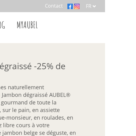
Contact
FR
OG
MYAUBEL
égraissé -25% de
hes naturellement
le Jambon dégraissé AUBEL®
e gourmand de toute la
, sur le pain, en assiette
que-monsieur, en roulades, en
 libre cours à votre
e jambon belge se déguste, en