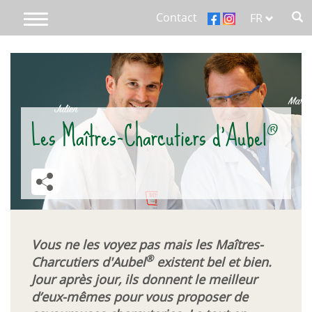
Aller
Contact
FR
Toggle
au
navigation
contenu
Main
principal
menu
Home
responsive
®
Les Maîtres-Charcutiers d'Aubel
A propos d'Aubel
We care
Produits
Vous ne les voyez pas mais les Maîtres-
Recettes
®
Charcutiers d'Aubel
existent bel et bien.
Jour après jour, ils donnent le meilleur
Blog
d’eux-mêmes pour vous proposer de