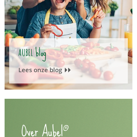
blog
AUBEL
Lees onze blog
®
Over Aubel