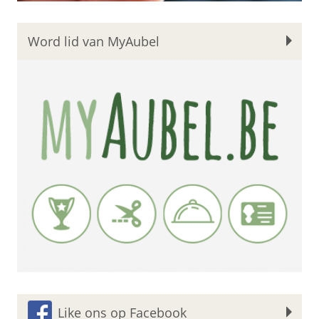
Word lid van MyAubel
Like ons op Facebook