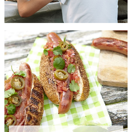
E-magazine
MyAubel
Contact
Facebook