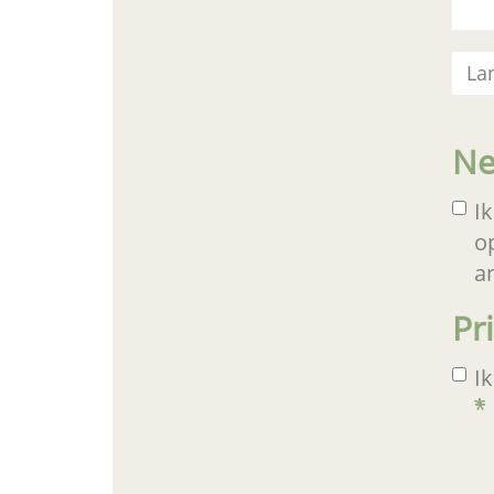
Ne
Ik
o
a
Pr
I
*