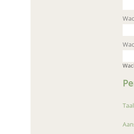
Wac
Wac
Wac
Pe
Taal
Aan