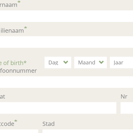
rnaam
ilienaam
 of birth*
efoonnummer
at
Nr
tcode
Stad