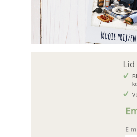
Lid
B
k
V
Em
E-ma