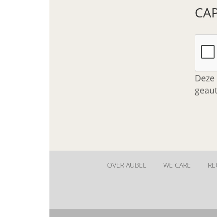
CA
Deze 
geaut
OVER AUBEL
WE CARE
RE
New
menu