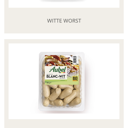
E-magazine
MyAubel
WITTE WORST
Contact
Facebook