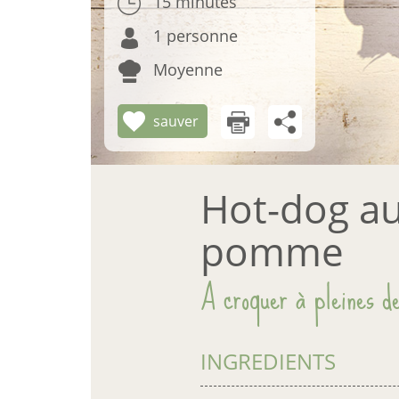
15 minutes
1 personne
Moyenne
sauver
Hot-dog au
pomme
A croquer à pleines de
INGREDIENTS