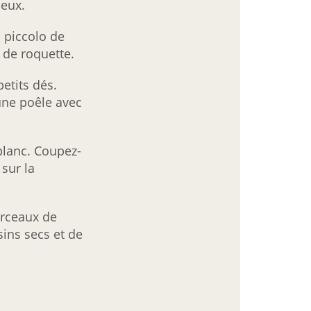
deux.
 piccolo de
 de roquette.
etits dés.
une poêle avec
blanc. Coupez-
 sur la
rceaux de
ins secs et de
!