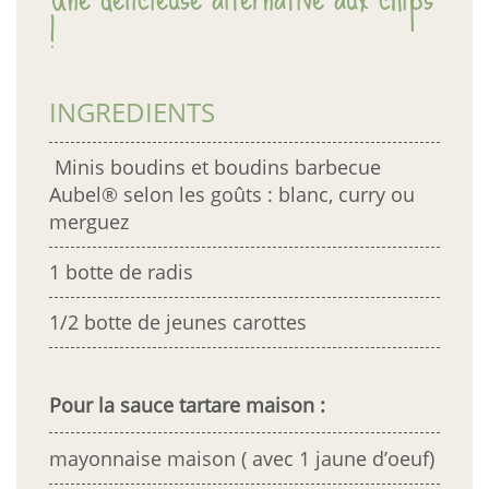
!
E-magazine
MyAubel
INGREDIENTS
Contact
Minis boudins et boudins barbecue
Aubel® selon les goûts : blanc, curry ou
Facebook
merguez
1 botte de radis
1/2 botte de jeunes carottes
Pour la sauce tartare maison :
mayonnaise maison ( avec 1 jaune d’oeuf)