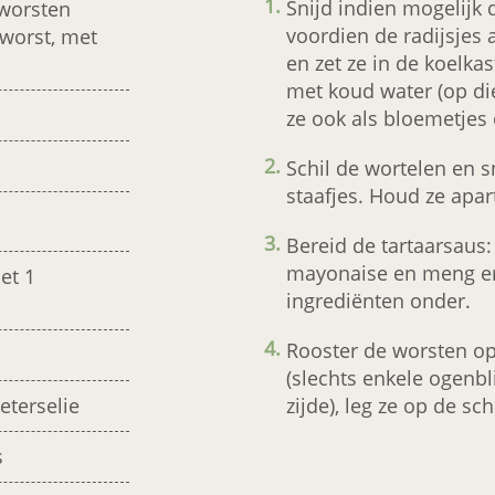
Snijd indien mogelijk
worsten
voordien de radijsjes 
worst, met
en zet ze in de koelkas
met koud water (op di
ze ook als bloemetjes
Schil de wortelen en sn
staafjes. Houd ze apar
Bereid de tartaarsaus
mayonaise en meng er
et 1
ingrediënten onder.
Rooster de worsten o
(slechts enkele ogenbl
zijde), leg ze op de sc
eterselie
s