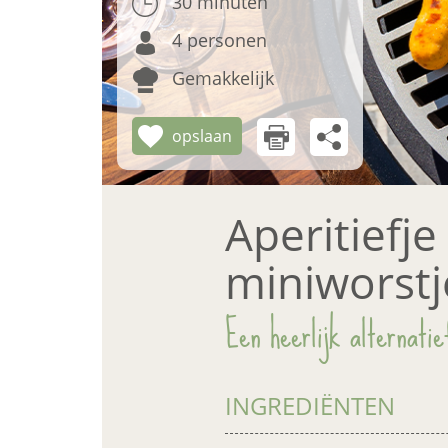
30 minuten
4 personen
Gemakkelijk
opslaan
Aperitiefj
miniworstj
Een heerlijk alternatie
INGREDIËNTEN