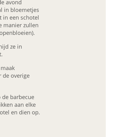
 de avond
al in bloemetjes
t in een schotel
e manier zullen
 openbloeien).
ijd ze in
t.
: maak
 de overige
p de barbecue
ikken aan elke
hotel en dien op.