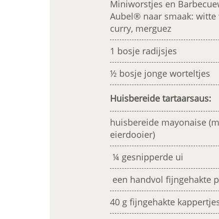
Miniworstjes en Barbecue
Aubel® naar smaak: witte 
curry, merguez
1 bosje radijsjes
½ bosje jonge worteltjes
Huisbereide tartaarsaus:
huisbereide mayonaise (m
eierdooier)
¼ gesnipperde ui
een handvol fijngehakte p
40 g fijngehakte kappertje