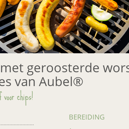
e met geroosterde wor
es van Aubel®
f voor chips!
BEREIDING