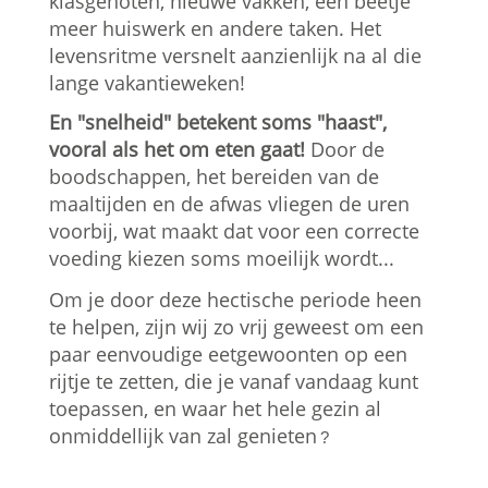
klasgenoten, nieuwe vakken, een beetje
E-magazine
meer huiswerk en andere taken. Het
levensritme versnelt aanzienlijk na al die
MyAubel
lange vakantieweken!
En "snelheid" betekent soms "haast",
Contact
vooral als het om eten gaat!
Door de
boodschappen, het bereiden van de
maaltijden en de afwas vliegen de uren
Facebook
voorbij, wat maakt dat voor een correcte
voeding kiezen soms moeilijk wordt...
Om je door deze hectische periode heen
te helpen, zijn wij zo vrij geweest om een
paar eenvoudige eetgewoonten op een
rijtje te zetten, die je vanaf vandaag kunt
toepassen, en waar het hele gezin al
onmiddellijk van zal genieten
?