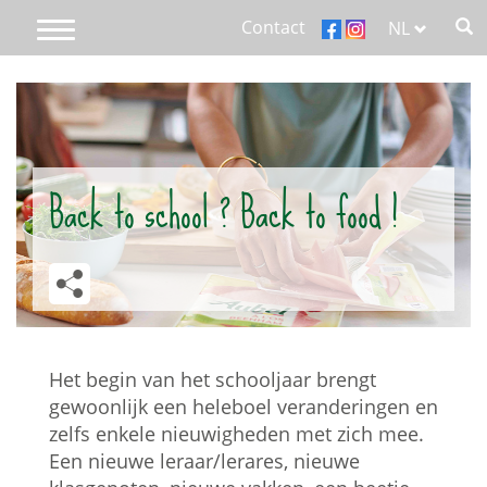
Overslaan
Contact
NL
Toggle
en
navigation
naar
Main
de
inhoud
menu
gaan
Home
responsive
Back to school ? Back to food !
Over Aubel
We care
Producten
Het begin van het schooljaar brengt
Recepten
gewoonlijk een heleboel veranderingen en
zelfs enkele nieuwigheden met zich mee.
Blog
Een nieuwe leraar/lerares, nieuwe