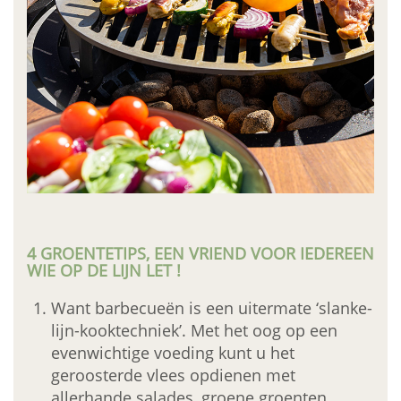
4 GROENTETIPS, EEN VRIEND VOOR IEDEREEN
WIE OP DE LIJN LET
!
Want barbecueën is een uitermate ‘slanke-
lijn-kooktechniek’. Met het oog op een
evenwichtige voeding kunt u het
geroosterde vlees opdienen met
allerhande salades, groene groenten,