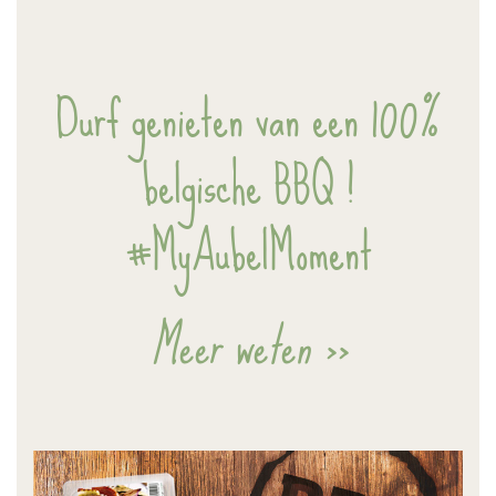
Durf genieten van een 100%
belgische BBQ
!
#MyAubelMoment
Meer weten >>