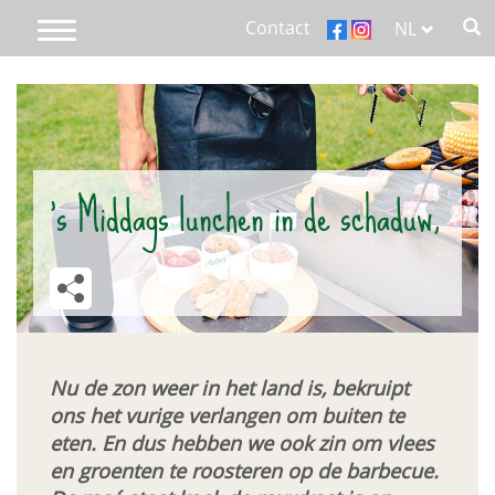
Overslaan
Contact
NL
Toggle
en
navigation
naar
Main
de
inhoud
menu
gaan
Home
responsive
’s Middags lunchen in de schaduw,
Over Aubel
We care
Producten
Nu de zon weer in het land is, bekruipt
Recepten
ons het vurige verlangen om buiten te
eten. En dus hebben we ook zin om vlees
Blog
en groenten te roosteren op de barbecue.