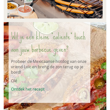
Wil je een kleine "caliente" touch
aan jouw barbecue geven?
Probeer de Mexicaanse hotdog van onze
vriend Loïc en breng de zon terug op je
bord!
Olé
Ontdek het recept