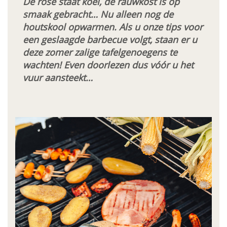
De rosé staat koel, de rauwkost is op
E-magazine
smaak gebracht… Nu alleen nog de
houtskool opwarmen. Als u onze tips voor
MyAubel
een geslaagde barbecue volgt, staan er u
deze zomer zalige tafelgenoegens te
Contact
wachten! Even doorlezen dus vóór u het
vuur aansteekt…
Facebook