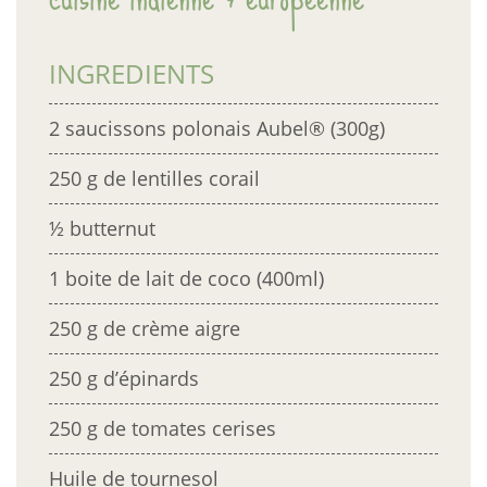
E-magazine
INGREDIENTS
MyAubel
Contact
2 saucissons polonais Aubel® (300g)
250 g de lentilles corail
Facebook
½ butternut
1 boite de lait de coco (400ml)
250 g de crème aigre
250 g d’épinards
250 g de tomates cerises
Huile de tournesol