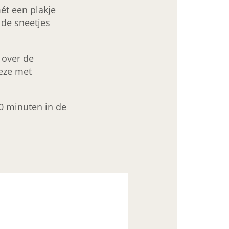
mét een plakje
 de sneetjes
 over de
deze met
20 minuten in de