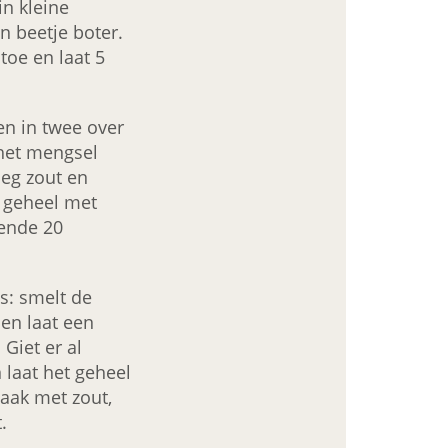
in kleine
n beetje boter.
toe en laat 5
en in twee over
 het mengsel
oeg zout en
t geheel met
ende 20
: smelt de
en laat een
Giet er al
 laat het geheel
aak met zout,
.