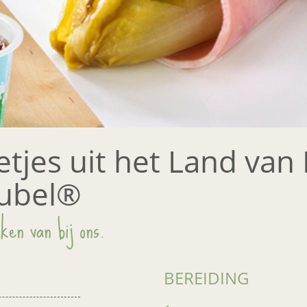
letjes uit het Land va
ubel®
ken van bij ons.
BEREIDING