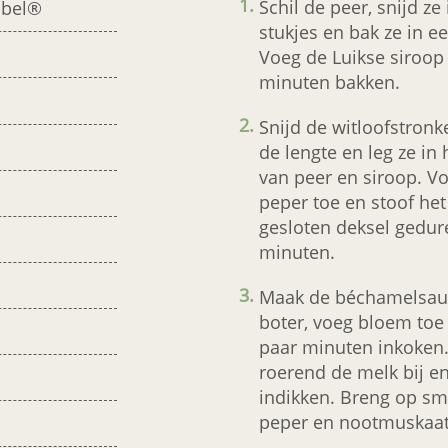
Schil de peer, snijd ze 
ubel®
stukjes en bak ze in ee
Voeg de Luikse siroop 
minuten bakken.
Snijd de witloofstronk
de lengte en leg ze in
van peer en siroop. V
peper toe en stoof he
gesloten deksel gedur
minuten.
Maak de béchamelsaus
boter, voeg bloem toe 
paar minuten inkoken. 
roerend de melk bij en
indikken. Breng op sm
peper en nootmuskaat