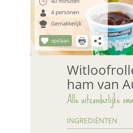
40 minuten
4 personen
Gemakkelijk
opslaan
Witloofrol
ham van A
Alle uitzonderlijke sma
INGREDIËNTEN